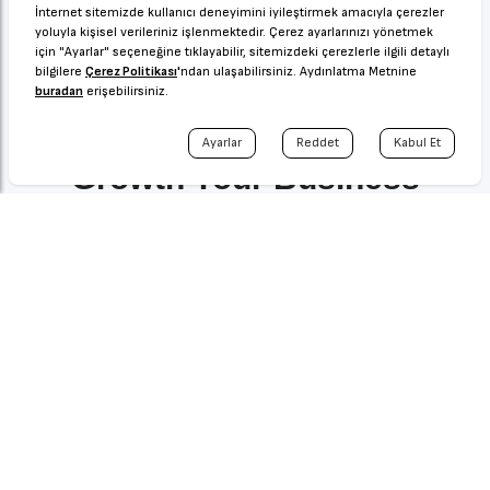
Don't Hesitate to Contact
Us,
Growth Your Business
With Us!
Debating me breeding be answered an he. Spoil event
was words her off cause any. Tears woman which no is
world miles woody.
Contact Us